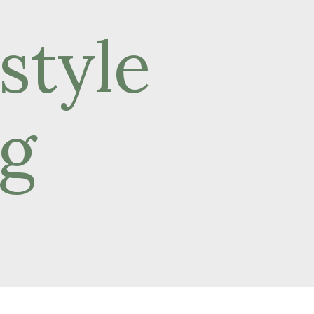
estyle
og