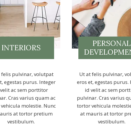
PERSONAL
INTERIORS
DEVELOPME
 felis pulvinar, volutpat
Ut at felis pulvinar, v
t, egestas purus. Integer
eros et, egestas purus. 
 velit ac sem porttitor
id velit ac sem portt
nar. Cras varius quam ac
pulvinar. Cras varius 
r vehicula molestie. Nunc
tortor vehicula molesti
auris at tortor pretium
at mauris at tortor p
vestibulum.
vestibulum.