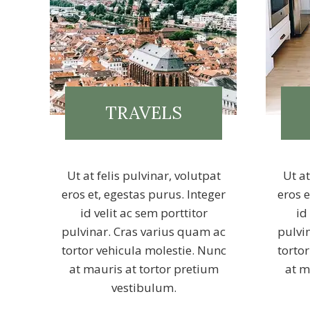
TRAVELS
Ut at felis pulvinar, volutpat
Ut at
eros et, egestas purus. Integer
eros e
id velit ac sem porttitor
id
pulvinar. Cras varius quam ac
pulvi
tortor vehicula molestie. Nunc
torto
at mauris at tortor pretium
at m
vestibulum.