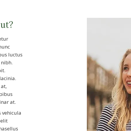
out?
etur
 nunc
bus luctus
 nibh.
it.
lacinia.
at,
apibus
inar at.
s vehicula
elit
hasellus