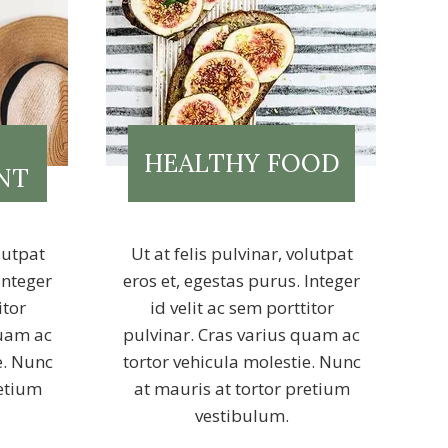
HEALTHY FOOD
NT
olutpat
Ut at felis pulvinar, volutpat
Integer
eros et, egestas purus. Integer
itor
id velit ac sem porttitor
quam ac
pulvinar. Cras varius quam ac
e. Nunc
tortor vehicula molestie. Nunc
retium
at mauris at tortor pretium
vestibulum.