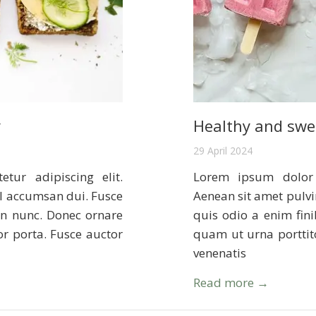
y
Healthy and swe
29 April 2024
tur adipiscing elit.
Lorem ipsum dolor s
l accumsan dui. Fusce
Aenean sit amet pulv
on nunc. Donec ornare
quis odio a enim fin
or porta. Fusce auctor
quam ut urna porttito
venenatis
Read more →