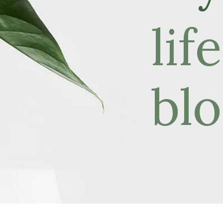
lif
bl